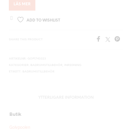
LÄS MER
ADD TO WISHLIST
SHARE THIS PRODUCT
ARTIKELNR:
GOP1743323
KATEGORIER:
BADRUMSTILLBEHÖR
,
INREDNING
ETIKETT:
BADRUMSTILLBEHÖR
YTTERLIGARE INFORMATION
Butik
Golvpoolen