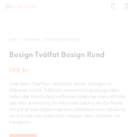
HEM
/
INREDNING
/
BADRUMSTILLBEHÖR
Bosign Tvålfat Bosign Rund
195
kr
Soap Saver Flow Plus i världsunik design möjliggör en
hållbarare livsstil. Tvålfatets unika avrinningsdesign håller
fasta tvålar fräscha längre eftersom tvålen har chans att torka
upp efter användning. En fräsch fast tvål är ju en stor fördel,
det gör att man slipper köpa hem plastflaskor med vätska och
på så vis kan man spara stora mängder plast, utrymme och
transporter.