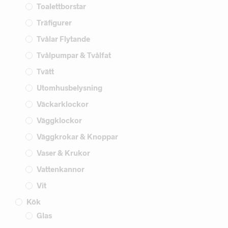
Toalettborstar
Träfigurer
Tvålar Flytande
Tvålpumpar & Tvålfat
Tvätt
Utomhusbelysning
Väckarklockor
Väggklockor
Väggkrokar & Knoppar
Vaser & Krukor
Vattenkannor
Vit
Kök
Glas