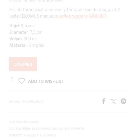
För att förhöja kaffesmaken ytterligare kan du brygga ditt
kaffe i BLOMUS manuella
kaffebryggare GRANEO
.
Höjd
: 8,5 cm
Diameter
: 7,5 cm
Volym
: 200 ml
Material
: Klarglas
LÄS MER
ADD TO WISHLIST
SHARE THIS PRODUCT
ARTIKELNR:
63653
KATEGORIER:
INREDNING
,
MUGGAR & KOPPAR
ETIKETT:
MUGGAR & KOPPAR