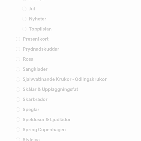
Jul
Nyheter
Topplistan
Presentkort
Prydnadskuddar
Rosa
Sängkläder
Självvattnande Krukor - Odlingskrukor
Skålar & Uppläggningsfat
Skärbrädor
Speglar
Speldosor & Ljudlådor
Spring Copenhagen
Styleica