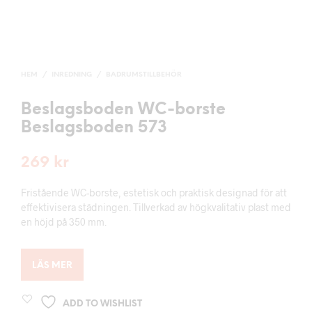
HEM
/
INREDNING
/
BADRUMSTILLBEHÖR
Beslagsboden WC-borste
Beslagsboden 573
269
kr
Fristående WC-borste, estetisk och praktisk designad för att
effektivisera städningen. Tillverkad av högkvalitativ plast med
en höjd på 350 mm.
LÄS MER
ADD TO WISHLIST