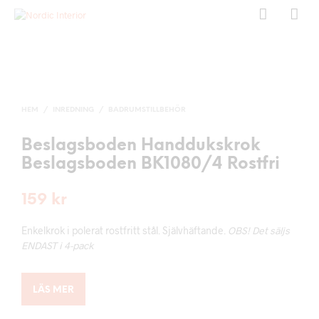
HEM
/
INREDNING
/
BADRUMSTILLBEHÖR
Beslagsboden Handdukskrok
Beslagsboden BK1080/4 Rostfri
159
kr
Enkelkrok i polerat rostfritt stål. Självhäftande.
OBS! Det säljs
ENDAST i 4-pack
LÄS MER