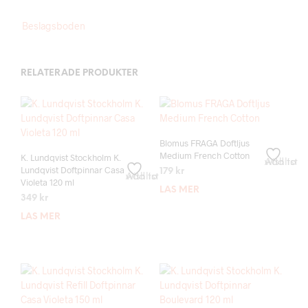
Beslagsboden
RELATERADE PRODUKTER
Blomus FRAGA Doftljus
Medium French Cotton
K. Lundqvist Stockholm K.
Add to wishlist
Lundqvist Doftpinnar Casa
179
kr
Add to wishlist
Violeta 120 ml
LÄS MER
349
kr
LÄS MER