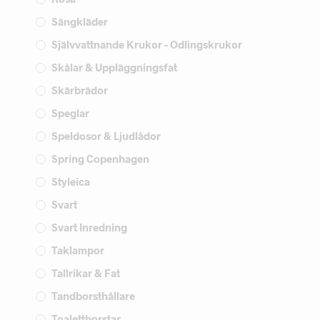
Sängkläder
Självvattnande Krukor - Odlingskrukor
Skålar & Uppläggningsfat
Skärbrädor
Speglar
Speldosor & Ljudlådor
Spring Copenhagen
Styleica
Svart
Svart Inredning
Taklampor
Tallrikar & Fat
Tandborsthållare
Toalettborstar