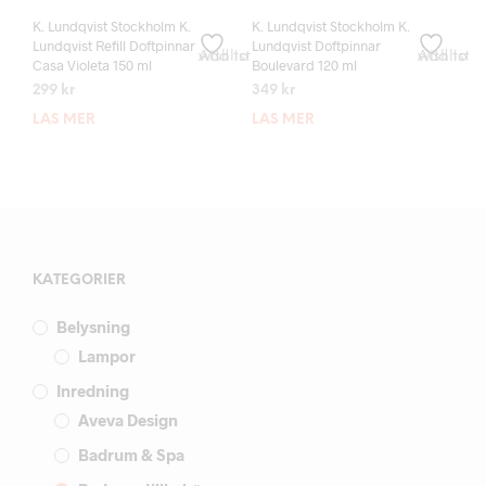
K. Lundqvist Stockholm K.
K. Lundqvist Stockholm K.
Lundqvist Refill Doftpinnar
Lundqvist Doftpinnar
Add to wishlist
Add to wishlist
Casa Violeta 150 ml
Boulevard 120 ml
299
kr
349
kr
LÄS MER
LÄS MER
KATEGORIER
Belysning
Lampor
Inredning
Aveva Design
Badrum & Spa