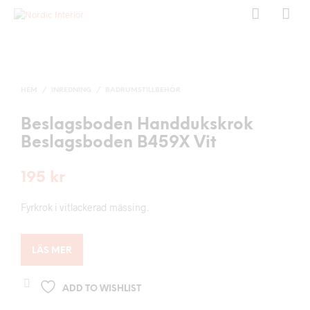
HEM
/
INREDNING
/
BADRUMSTILLBEHÖR
Beslagsboden Handdukskrok
Beslagsboden B459X Vit
195
kr
Fyrkrok i vitlackerad mässing.
LÄS MER
ADD TO WISHLIST