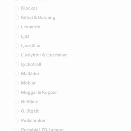
Klockor
Köket & Dukning
Leonardo
Ljus
Ljuskällor
Ljuslyktor & Ljusstakar
Lyckotroll
Matlådor
Möbler
Muggar & Koppar
NeXtime
Ö. Utgått
Pedalhinkar
Portabla LED-Lampor