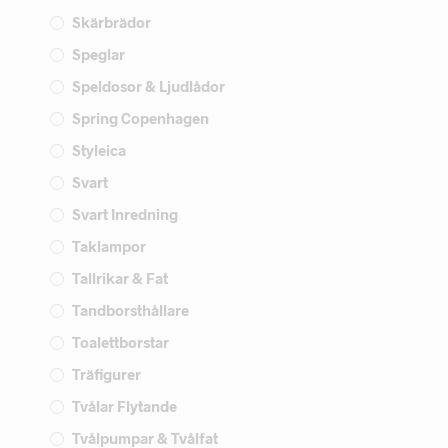
Skärbrädor
Speglar
Speldosor & Ljudlådor
Spring Copenhagen
Styleica
Svart
Svart Inredning
Taklampor
Tallrikar & Fat
Tandborsthållare
Toalettborstar
Träfigurer
Tvålar Flytande
Tvålpumpar & Tvålfat