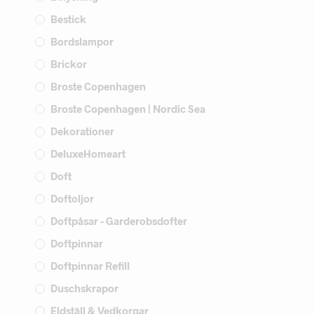
Bestick
Bordslampor
Brickor
Broste Copenhagen
Broste Copenhagen | Nordic Sea
Dekorationer
DeluxeHomeart
Doft
Doftoljor
Doftpåsar - Garderobsdofter
Doftpinnar
Doftpinnar Refill
Duschskrapor
Eldställ & Vedkorgar