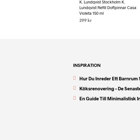
K. Lundqvist Stockholm K.
LÄS MER
Lundqvist Refill Doftpinnar Casa
Violeta 150 ml
299
kr
LÄS MER
INSPIRATION
Hur Du Inreder Ett Barnrum 
Köksrenovering – De Senast
En Guide Till Minimalistisk 