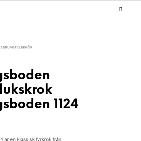
BADRUMSTILLBEHÖR
gsboden
ukskrok
gsboden 1124
 är en klassisk fyrkrok från