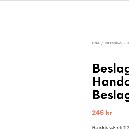
HEM
/
INREDNING
/
Besla
Handd
Besla
245
kr
Handdukskrok 1124