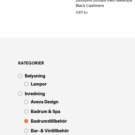
Lundqvist Doftljus med Glaskupa
Black Cashmere
349
kr
LÄS MER
KATEGORIER
Belysning
Lampor
Inredning
Aveva Design
Badrum & Spa
Badrumstillbehör
Bar- & Vintillbehör