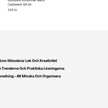
Lundqvist Doftpinnar Black
Cashmere 120 ml
349
kr
LÄS MER
Som Stimulerar Lek Och Kreativitet
e Trenderna Och Praktiska Lösningarna
Inredning – Att Minska Och Organisera