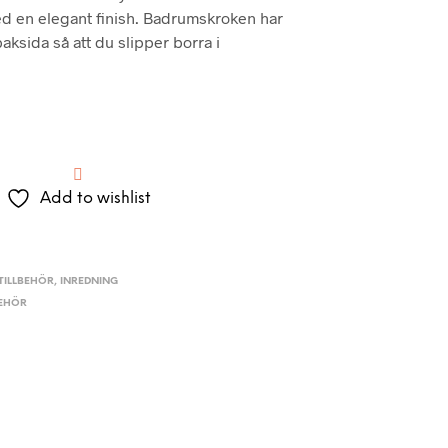
 en elegant finish. Badrumskroken har
aksida så att du slipper borra i
Add to wishlist
ILLBEHÖR
,
INREDNING
BEHÖR