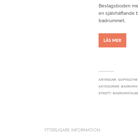
Beslagsboden med
en självhäftande b
badrummet.
LÄS MER
ARTIKELNR:
GOP1022748
KATEGORIER:
BADRUMST
ETIKETT:
BADRUMSTILL
YTTERLIGARE INFORMATION