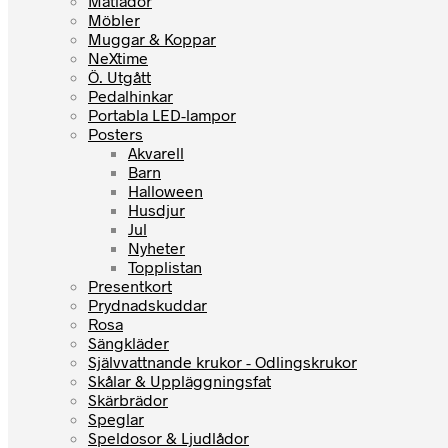
Matlådor
Möbler
Muggar & Koppar
NeXtime
Ö. Utgått
Pedalhinkar
Portabla LED-lampor
Posters
Akvarell
Barn
Halloween
Husdjur
Jul
Nyheter
Topplistan
Presentkort
Prydnadskuddar
Rosa
Sängkläder
Självvattnande krukor - Odlingskrukor
Skålar & Uppläggningsfat
Skärbrädor
Speglar
Speldosor & Ljudlådor