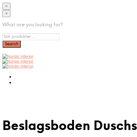
×
×
What are you looking for?
Beslagsboden Dusch