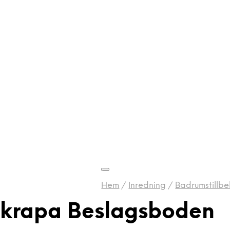
Hem
/
Inredning
/
Badrumstillbe
skrapa Beslagsboden