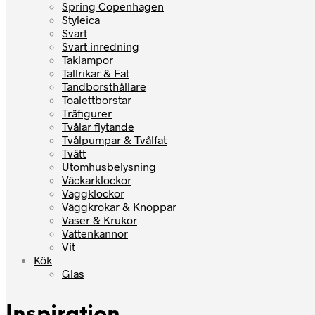
Spring Copenhagen
Styleica
Svart
Svart inredning
Taklampor
Tallrikar & Fat
Tandborsthållare
Toalettborstar
Träfigurer
Tvålar flytande
Tvålpumpar & Tvålfat
Tvätt
Utomhusbelysning
Väckarklockor
Väggklockor
Väggkrokar & Knoppar
Vaser & Krukor
Vattenkannor
Vit
Kök
Glas