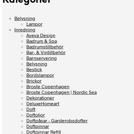
Kategorier
Belysning
Lampor
Inredning
Aveva Design
Badrum & Spa
Badrumstillbehör
Bar- & Vintillbehör
Barnservering
Belysning
Bestick
Bordslampor
Brickor
Broste Copenhagen
Broste Copenhagen | Nordic Sea
Dekorationer
DeluxeHomeart
Doft
Doftoljor
Doftpåsar - Garderobsdofter
Doftpinnar
Doftpinnar Refill