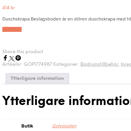
414
kr
Duschskrapa Beslagsboden är en stilren duschskrapa med hål
LÄS MER
Share this product
Artikelnr:
GOP1774987
Kategorier:
Badrumstillbehör
,
Inre
Ytterligare information
Ytterligare informati
Butik
Golvpoolen