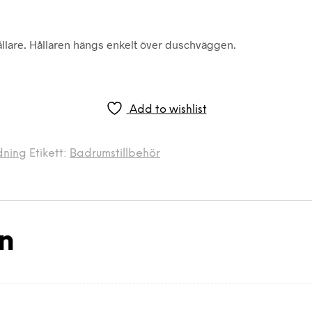
lare. Hållaren hängs enkelt över duschväggen.
Add to wishlist
dning
Etikett:
Badrumstillbehör
on