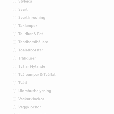
Styleica
Svart
Svart Inredning
Taklampor
Tallrikar & Fat
Tandborsthållare
Toalettborstar
Träfigurer
Tvålar Flytande
Tvålpumpar & Tvålfat
Tvätt
Utomhusbelysning
Väckarklockor
Väggklockor