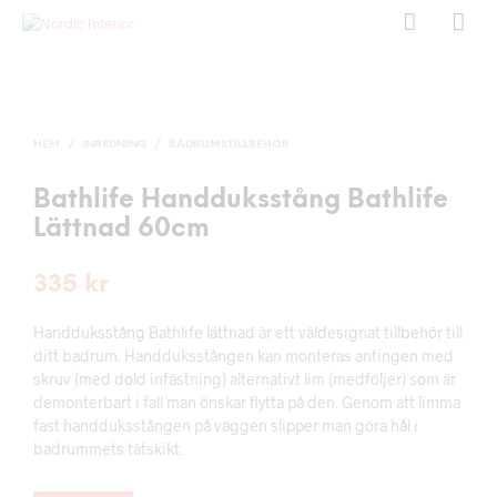
HEM
/
INREDNING
/
BADRUMSTILLBEHÖR
Bathlife Handduksstång Bathlife
Lättnad 60cm
335
kr
Handduksstång Bathlife lättnad är ett väldesignat tillbehör till
ditt badrum. Handduksstången kan monteras antingen med
skruv (med dold infästning) alternativt lim (medföljer) som är
demonterbart i fall man önskar flytta på den. Genom att limma
fast handduksstången på väggen slipper man göra hål i
badrummets tätskikt.