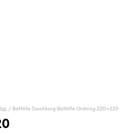
hör
/
Bathlife Duschkorg Bathlife Ordning 220×220
20