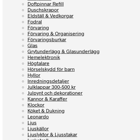
Doftpinnar Refill
Duschskrapor
Eldställ & Vedkorgar
Fodral
Förvaring
Förvaring & Organisering
Förvaringsburkar
Glas
Grytunderlägg & Glasunderlägg
Hemelektronik
Högtalare
Hörselskydd för barn
Hyllor
Inredningsdetaljer
Julklappar 300-500 kr
Julpynt och dekorationer
Kannor & Karaffer
Klockor
Köket & Dukning
Leonardo
Ljus
Ljuskällor
Ljuslyktor & Ljusstakar