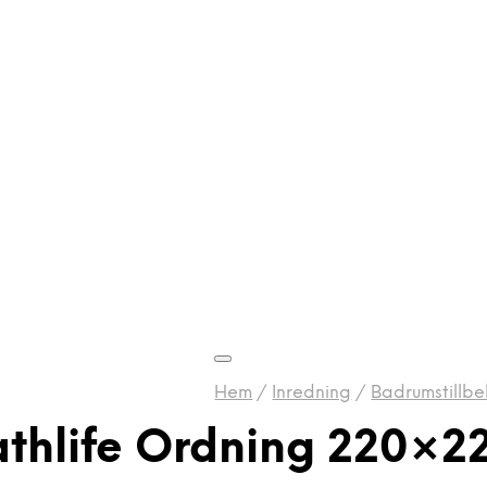
Hem
/
Inredning
/
Badrumstillbe
athlife Ordning 220×2