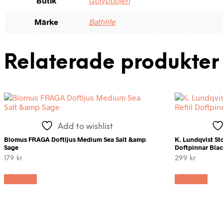
Butik
Golvpoolen
Märke
Bathlife
Relaterade produkter
Add to wishlist
Blomus FRAGA Doftljus Medium Sea Salt &amp
K. Lundqvist St
Sage
Doftpinnar Bla
179
kr
299
kr
LÄS MER
LÄS MER