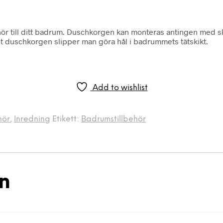
ör till ditt badrum. Duschkorgen kan monteras antingen med skr
st duschkorgen slipper man göra hål i badrummets tätskikt.
Add to wishlist
hör
,
Inredning
Etikett:
Badrumstillbehör
on