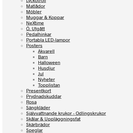
Lyckotroll
Matlådor
Möbler
Muggar & Koppar
NeXtime
Ö. Utgått
Pedalhinkar
Portabla LED-lampor
Posters
Akvarell
Barn
Halloween
Husdjur
Jul
Nyheter
Topplistan
Presentkort
Prydnadskuddar
Rosa
Sängkläder
Självvattnande krukor - Odlingskrukor
Skålar & Uppläggningsfat
Skärbrädor
Speglar