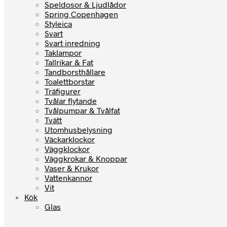
Speldosor & Ljudlådor
Spring Copenhagen
Styleica
Svart
Svart inredning
Taklampor
Tallrikar & Fat
Tandborsthållare
Toalettborstar
Träfigurer
Tvålar flytande
Tvålpumpar & Tvålfat
Tvätt
Utomhusbelysning
Väckarklockor
Väggklockor
Väggkrokar & Knoppar
Vaser & Krukor
Vattenkannor
Vit
Kök
Glas