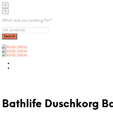
×
×
What are you looking for?
Bathlife Duschkorg B