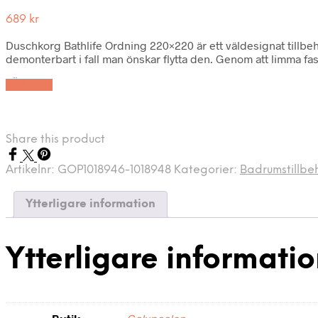
689
kr
Duschkorg Bathlife Ordning 220×220 är ett väldesignat tillbeh
demonterbart i fall man önskar flytta den. Genom att limma fa
LÄS MER
Share this product
Artikelnr:
GOP1018946-1018948
Kategorier:
Badrumstillbe
Ytterligare information
Ytterligare informati