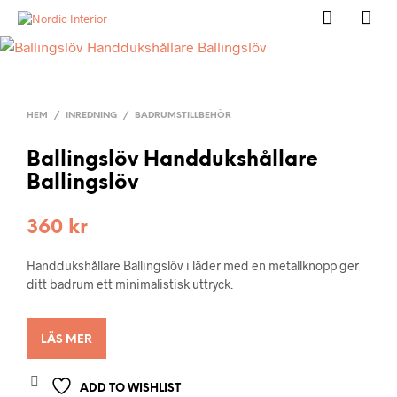
HEM
/
INREDNING
/
BADRUMSTILLBEHÖR
Ballingslöv Handdukshållare
Ballingslöv
360
kr
Handdukshållare Ballingslöv i läder med en metallknopp ger
ditt badrum ett minimalistisk uttryck.
LÄS MER
ADD TO WISHLIST