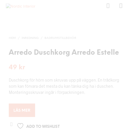
HEM
/
INREDNING
/
BADRUMSTILLBEHÖR
Arredo Duschkorg Arredo Estelle
49
kr
Duschkorg för hörn som skruvas upp på väggen. En trådkorg
som kan förvara det mesta du kan tänka dig ha i duschen.
Monteringsskruvar ingår i förpackningen.
LÄS MER
ADD TO WISHLIST